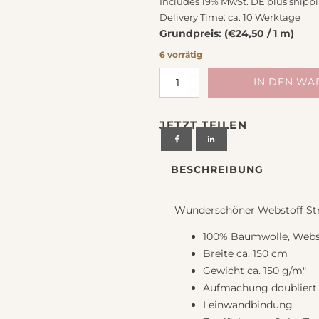
Includes 19% MwSt. DE plus
shipp
chiedenes
Delivery Time: ca. 10 Werktage
Grundpreis: (€24,50 / 1 m)
6 vorrätig
Webstoff
IN DEN W
Baumwolle
Streifen
JETZT TEILEN
Vichy
rot-
beige
BESCHREIBUNG
von
Westfalenstoffe
Menge
Wunderschöner Webstoff Stre
100% Baumwolle, Webs
Breite ca. 150 cm
Gewicht ca. 150 g/m"
Aufmachung doubliert
Leinwandbindung