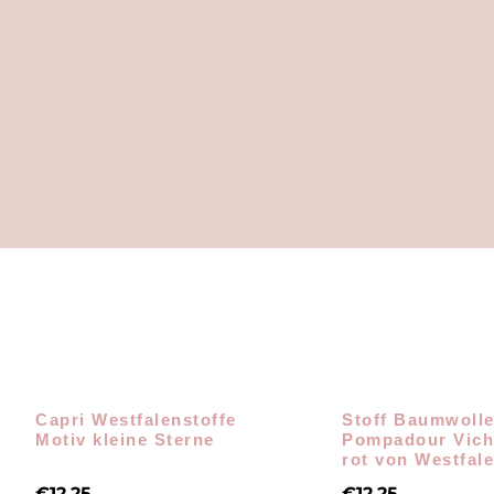
Capri Westfalenstoffe
Stoff Baumwoll
Motiv kleine Sterne
Pompadour Vich
rot von Westfale
€
12,25
€
12,25