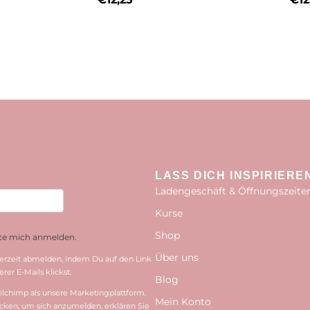
LASS DICH INSPIRIERE
Ladengeschäft & Öffnungszeite
Kurse
Shop
hte mich anmelden.
Über uns
erzeit abmelden, indem Du auf den Link
rer E-Mails klickst.
Blog
lchimp als unsere Marketingplattform.
Mein Konto
cken, um sich anzumelden, erklären Sie