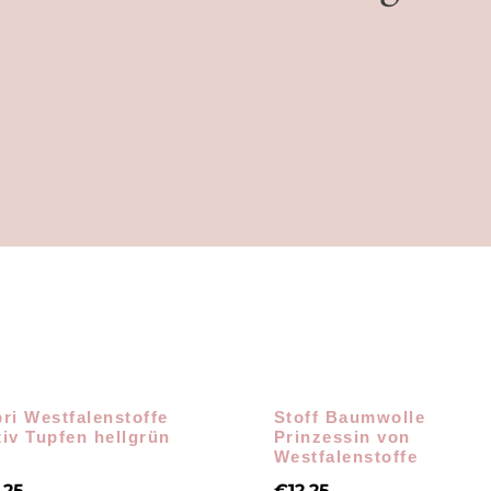
ri Westfalenstoffe
Stoff Baumwolle
iv Tupfen hellgrün
Prinzessin von
Westfalenstoffe
,25
€
12,25