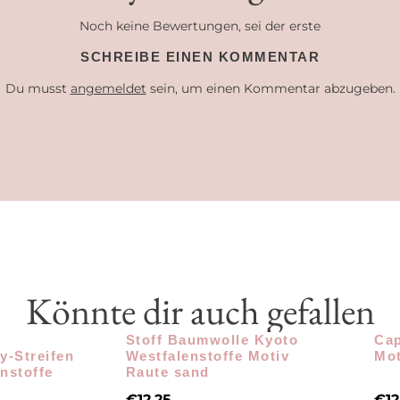
Noch keine Bewertungen, sei der erste
SCHREIBE EINEN KOMMENTAR
Du musst
angemeldet
sein, um einen Kommentar abzugeben.
Könnte dir auch gefallen
e
Stoff Baumwolle Kyoto
Cap
y-Streifen
Westfalenstoffe Motiv
Mot
nstoffe
Raute sand
€
12,25
€
12