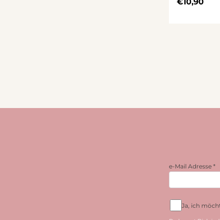
€
10,90
e-Mail Adresse
*
Ja, ich möc