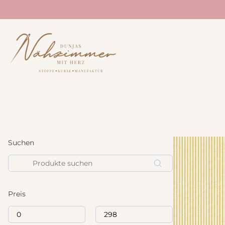
STOFFE
NÄHANLEITUNG
BÜCHER
Neuheiten
Treehouse Textiles
Sale
Lillesol und Pelle
Westfalenstoff
Studio Schnittreif
Acufactum
Suchen
Prülla
Liberty Fabrics
Suchen
Echt Knorke
Fableism
Noodlehead
Art Gallery Fabrics
Preis
Annie Downs
Tilda
E-Books
Merchant and Mills