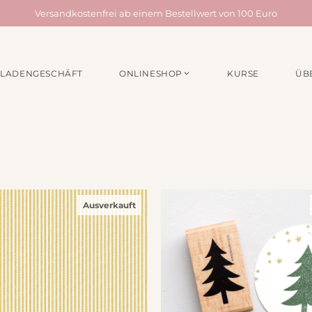
Versandkostenfrei ab einem Bestellwert von 100 Euro
LADENGESCHÄFT
ONLINESHOP
KURSE
ÜB
EN /
MATERIALPAKETE
NÄHZUBEH
für Taschen
Webbänder
für Quilts
Schrägband
für Acufactum Projekte
Reißverschlüss
Stoffbundles
Knöpfe
Ausverkauft
Verschiedenes
Nähgarn
Stickpakete
Etiketten
Quiltzubehör
Stickzubehör
Verschiedenes