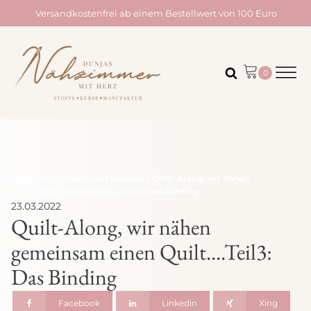
Versandkostenfrei ab einem Bestellwert von 100 Euro
Startseite
/
Kissen und Decken
/ Quilt-Along, wir nähen
gemeinsam einen Quilt....Teil3: Das Binding
23.03.2022
Quilt-Along, wir nähen
gemeinsam einen Quilt....Teil3:
Das Binding
Facebook
Linkedin
Xing