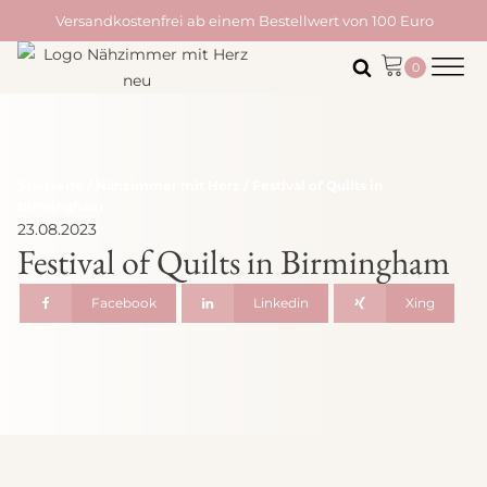
Versandkostenfrei ab einem Bestellwert von 100 Euro
Startseite
/
Nähzimmer mit Herz
/ Festival of Quilts in
Birmingham
23.08.2023
Festival of Quilts in Birmingham
Facebook
Linkedin
Xing